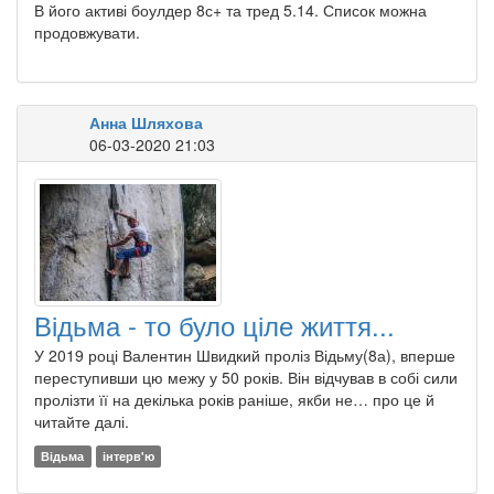
В його активі боулдер 8с+ та тред 5.14. Список можна
продовжувати.
Анна Шляхова
06-03-2020 21:03
Відьма - то було ціле життя...
У 2019 році Валентин Швидкий проліз Відьму(8а), вперше
переступивши цю межу у 50 років. Він відчував в собі сили
пролізти її на декілька років раніше, якби не… про це й
читайте далі.
Відьма
інтерв'ю