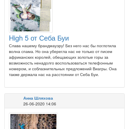
High 5 от Себа Буи
Слава нашему брандмауэру! Без него нас бы поглотила
волна спама. Но она уберегла нас не только от писем
африканских королей, обещающих золотые горы за
возможность ненадолго воспользоваться телефонным
номером, и соблазнительных предложений Виагры. Она
также держала нас на расстоянии от Себа Буи.
Анна Шляхова
26-06-2020 14:06