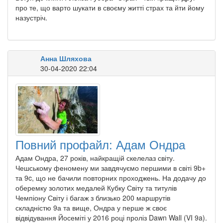
про те, що варто шукати в своєму житті страх та йти йому
назустріч.
Анна Шляхова
30-04-2020 22:04
Повний профайл: Адам Ондра
Адам Ондра, 27 років, найкращій скелелаз світу.
Чешському феномену ми завдячуємо першими в світі 9b+
та 9c, що не бачили повторних проходжень. На додачу до
оберемку золотих медалей Кубку Світу та титулів
Чемпіону Світу і багаж з близько 200 маршрутів
складністю 9а та вище, Ондра у перше ж своє
відвідування Йосеміті у 2016 році проліз Dawn Wall (VI 9a).