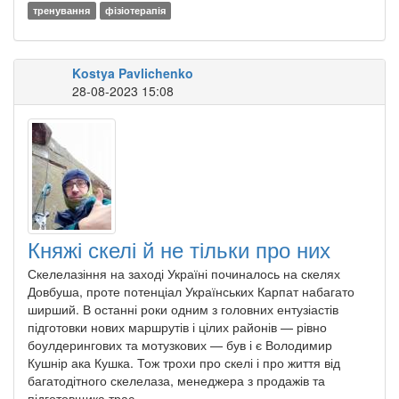
тренування
фізіотерапія
Kostya Pavlichenko
28-08-2023 15:08
Княжі скелі й не тільки про них
Скелелазіння на заході Україні починалось на скелях
Довбуша, проте потенціал Українських Карпат набагато
ширший. В останні роки одним з головних ентузіастів
підготовки нових маршрутів і цілих районів — рівно
боулдерингових та мотузкових — був і є Володимир
Кушнір ака Кушка. Тож трохи про скелі і про життя від
багатодітного скелелаза, менеджера з продажів та
підготовщика трас.