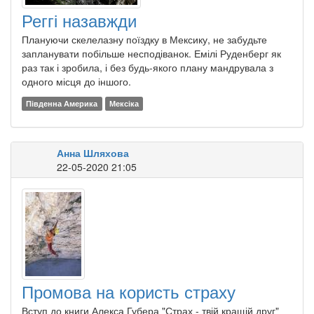
Реггі назавжди
Плануючи скелелазну поїздку в Мексику, не забудьте
запланувати побільше несподіванок. Емілі Руденберг як
раз так і зробила, і без будь-якого плану мандрувала з
одного місця до іншого.
Південна Америка
Мексіка
Анна Шляхова
22-05-2020 21:05
Промова на користь страху
Вступ до книги Алекса Губера "Страх - твій кращій друг"