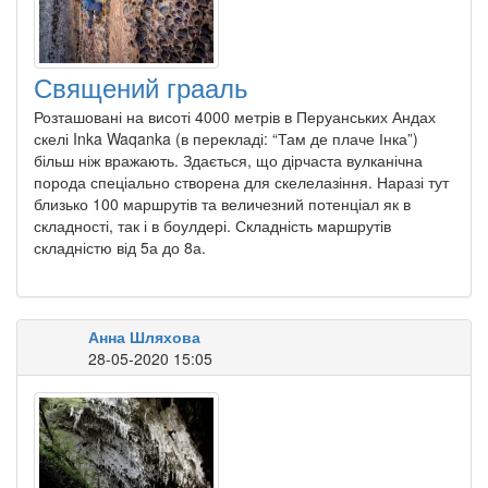
Священий грааль
Розташовані на висоті 4000 метрів в Перуанських Андах
скелі Inka Waqanka (в перекладі: “Там де плаче Інка”)
більш ніж вражають. Здається, що дірчаста вулканічна
порода спеціально створена для скелелазіння. Наразі тут
близько 100 маршрутів та величезний потенціал як в
складності, так і в боулдері. Складність маршрутів
складністю від 5а до 8а.
Анна Шляхова
28-05-2020 15:05