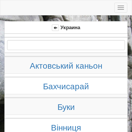
Toggl
naviga
Украина
Актовський каньон
Бахчисарай
Буки
Вінниця