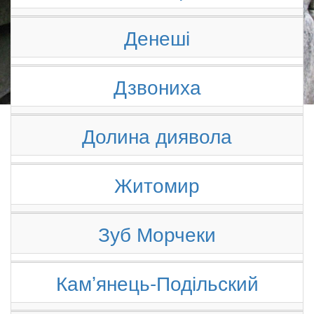
Денеші
Дзвониха
Долина диявола
Житомир
Зуб Морчеки
Камʼянець-Подільский