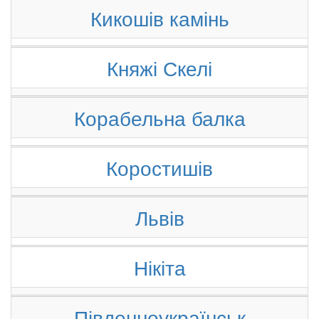
Кикошів камінь
Княжі Скелі
Корабельна балка
Коростишів
Львів
Нікіта
Південноукраїнськ