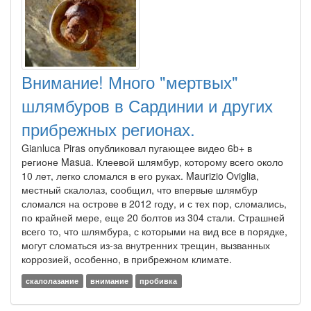
Внимание! Много "мертвых"
шлямбуров в Сардинии и других
прибрежных регионах.
Gianluca Piras опубликовал пугающее видео 6b+ в
регионе Masua. Клеевой шлямбур, которому всего около
10 лет, легко сломался в его руках. Maurizio Oviglia,
местный скалолаз, сообщил, что впервые шлямбур
сломался на острове в 2012 году, и с тех пор, сломались,
по крайней мере, еще 20 болтов из 304 стали. Страшней
всего то, что шлямбура, с которыми на вид все в порядке,
могут сломаться из-за внутренних трещин, вызванных
коррозией, особенно, в прибрежном климате.
скалолазание
внимание
пробивка