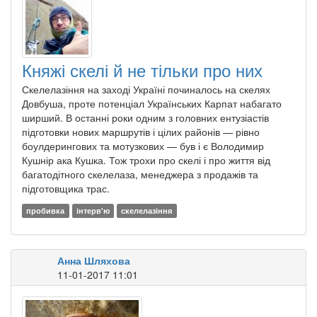
Княжі скелі й не тільки про них
Скелелазіння на заході Україні починалось на скелях
Довбуша, проте потенціал Українських Карпат набагато
ширший. В останні роки одним з головних ентузіастів
підготовки нових маршрутів і цілих районів — рівно
боулдерингових та мотузкових — був і є Володимир
Кушнір ака Кушка. Тож трохи про скелі і про життя від
багатодітного скелелаза, менеджера з продажів та
підготовщика трас.
пробивка
інтерв'ю
скелелазіння
Анна Шляхова
11-01-2017 11:01