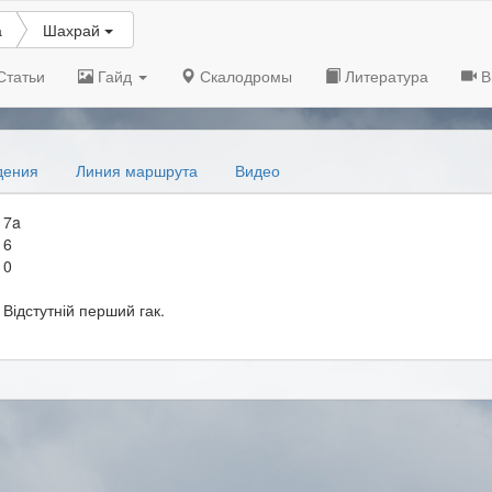
а
Шахрай
Статьи
Гайд
Скалодромы
Литература
В
дения
Линия маршрута
Видео
7a
6
0
Відстутній перший гак.