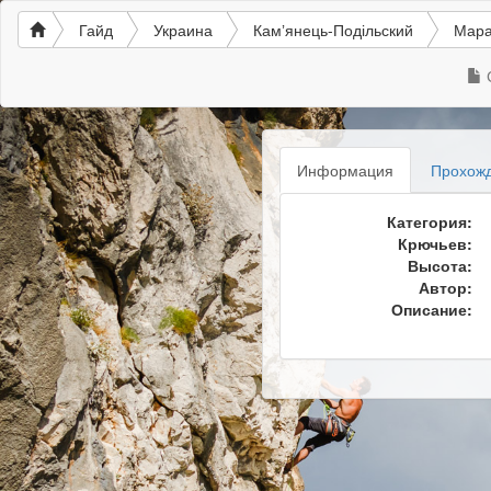
Гайд
Украина
Камʼянець-Подільский
Мар
Информация
Прохож
Категория:
Крючьев:
Высота:
Автор:
Описание: