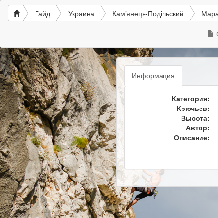
Гайд
Украина
Камʼянець-Подільский
Мар
Информация
Категория:
Крючьев:
Высота:
Автор:
Описание: