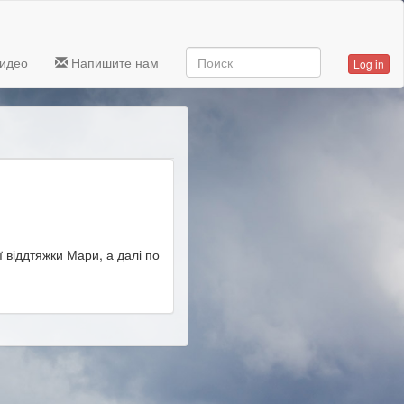
идео
Напишите нам
Log in
 віддтяжки Мари, а далі по