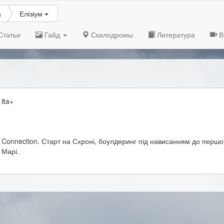
а
Елізіум
Статьи
Гайд
Скалодромы
Литература
В
8a+
Connection. Старт на Схроні, боулдеринг під нависанням до першої
Марі.