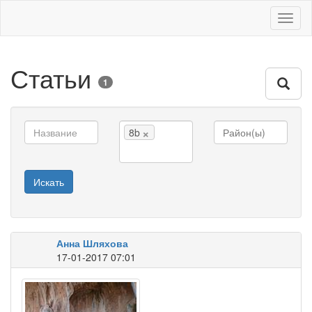
Toggl
naviga
Статьи
1
×
8b
Искать
Анна Шляхова
17-01-2017 07:01