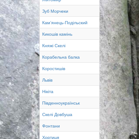
Зуб Морчеки
Камʼянець-Подільский
Кикошів камінь
Княжі Скелі
Корабельна балка
Коростишів
Львів
Нікіта
Південноукраїнськ
Скелі Довбуша
Фонтани
Хортиця