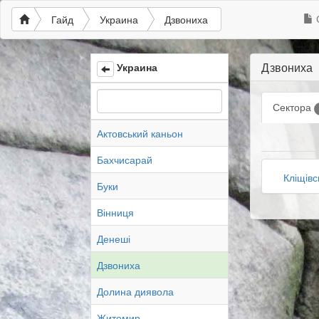
Гайд
Украина
Дзвониха
Дзвониха
Украина
Сектора
Актовський каньон
Бахчисарай
Кліщівс
Буки
Вінниця
Денеші
Дзвониха
Долина диявола
Житомир