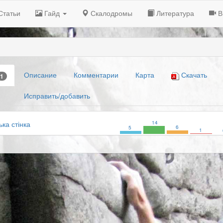
Статьи
Гайд
Скалодромы
Литература
В
Описание
Комментарии
Карта
Скачать
1
Исправить/добавить
14
ька стінка
6
5
1