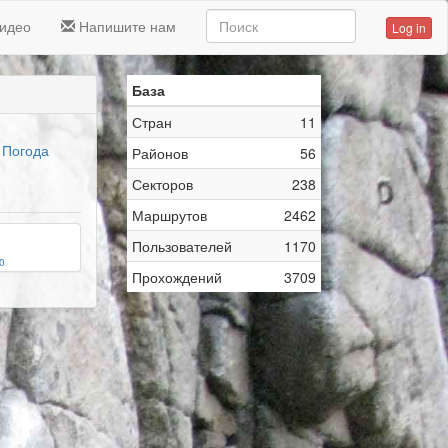
идео
Напишите нам
Log in
База
Стран
11
Погода
Районов
56
Секторов
238
Маршрутов
2462
Пользователей
1170
0
Прохождений
3709