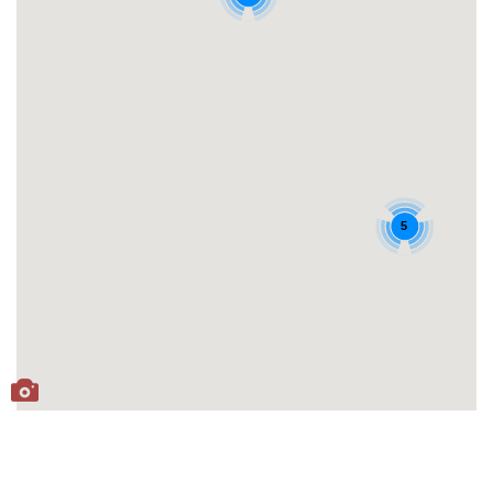
5
База
Стран
11