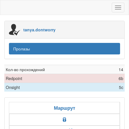
Toggl
naviga
tanya.dontworry
Пролазы
Кол-во прохождений
14
Redpoint
6b
Onsight
5c
Маршрут