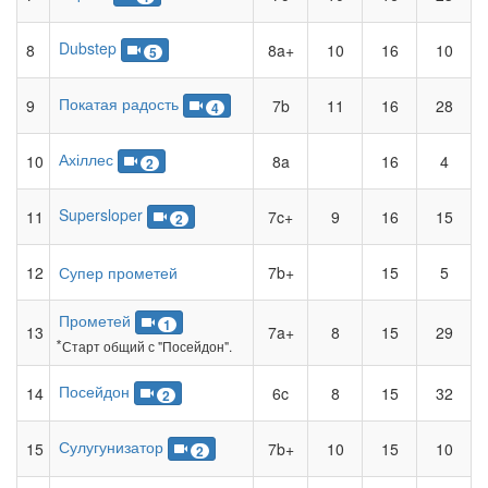
Dubstep
8
8a+
10
16
10
5
Покатая радость
9
7b
11
16
28
4
Ахіллес
10
8a
16
4
2
Supersloper
11
7c+
9
16
15
2
12
Супер прометей
7b+
15
5
Прометей
1
13
7a+
8
15
29
⃰ Старт общий с "Посейдон".
Посейдон
14
6c
8
15
32
2
Сулугунизатор
15
7b+
10
15
10
2