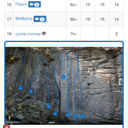
Перья
16
6c+
10
15
14
2
Wolltorna
17
6b+
10
15
14
1
18
супер слопер
7c+
2
5
1
2
3
4
6
7
8