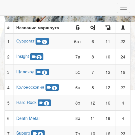
Toggl
naviga
#
Название маршрута
Суррогат
1
6a+
6
11
22
2
Insight
2
7a
8
10
24
2
Щелеход
3
5c
7
12
19
1
Колоноскопия
4
6b
8
12
27
1
Hard Rock
5
8b
12
16
4
1
6
Death Metal
8b
11
16
4
Superb
7
7c
10
16
23
4