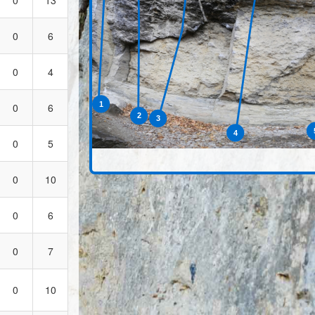
0
13
0
6
0
4
1
0
6
2
3
4
0
5
0
10
0
6
0
7
0
10