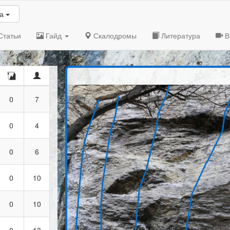
ба
Статьи
Гайд
Скалодромы
Литература
В
0
7
0
4
0
6
0
10
0
10