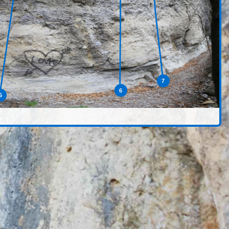
7
6
5