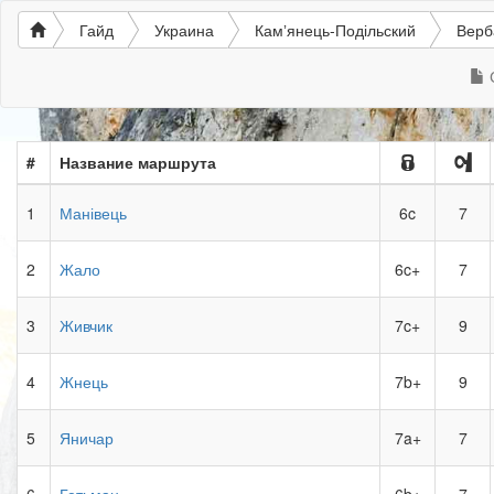
Гайд
Украина
Камʼянець-Подільский
Вер
#
Название маршрута
1
Манівець
6c
7
2
Жало
6c+
7
3
Живчик
7c+
9
4
Жнець
7b+
9
5
Яничар
7a+
7