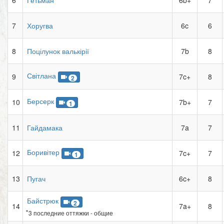
6
Гетьман
6b+
7
7
Хоругва
6c
6
8
Поцілунок валькірії
7b
8
Світлана
9
7c+
8
2
Берсерк
10
7b+
7
1
11
Гайдамака
7a
7
Боривітер
12
7c+
7
1
13
Пугач
6c+
8
Байстрюк
2
14
7a+
8
⃰ 3 последние оттяжки - общие