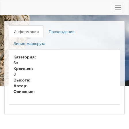
Toggl
naviga
Информация
Прохождения
Линия маршрута
Категория:
6a
Крючьев:
8
Высота:
Автор:
Описание: