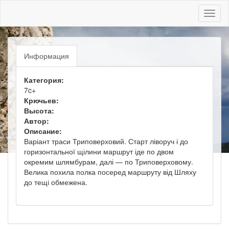
Toggl
naviga
Информация
Категория:
7c+
Крючьев:
Высота:
Автор:
Описание:
Варіант траси Триповерховий. Старт ліворуч і до
горизонтальної щілини маршрут іде по двом
окремим шлямбурам, далі — по Триповерховому.
Велика похила полка посеред маршруту від Шляху
до тещі обмежена.