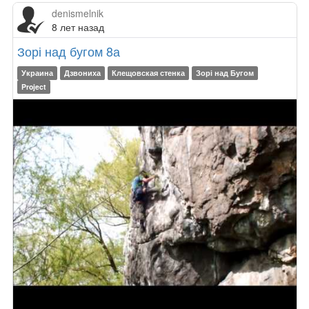
denismelnik
8 лет назад
Зорі над бугом 8а
Украина
Дзвониха
Клещовская стенка
Зорі над Бугом
Project