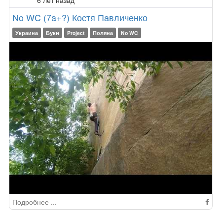
No WC (7a+?) Костя Павличенко
Украина
Буки
Project
Поляна
No WC
Подробнее ...