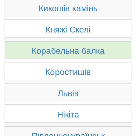
Кикошів камінь
Княжі Скелі
Корабельна балка
Коростишів
Львів
Нікіта
Південноукраїнськ