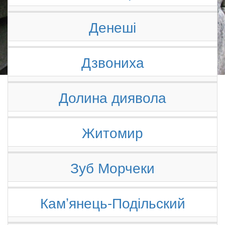
Денеші
Дзвониха
Долина диявола
Житомир
Зуб Морчеки
Камʼянець-Подільский