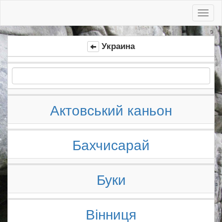
Toggl
naviga
Украина
Актовський каньон
Бахчисарай
Буки
Вінниця