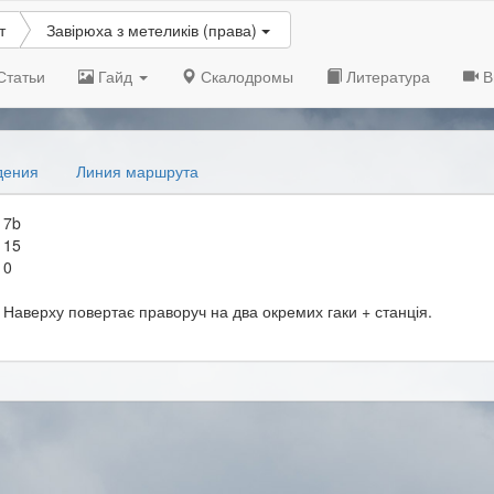
т
Завірюха з метеликів (права)
Статьи
Гайд
Скалодромы
Литература
В
дения
Линия маршрута
7b
15
0
Наверху повертає праворуч на два окремих гаки + станція.