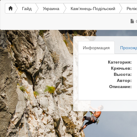
Гайд
Украина
Камʼянець-Подільский
Релік
Информация
Прохож
Категория:
Крючьев:
Высота:
Автор:
Описание: