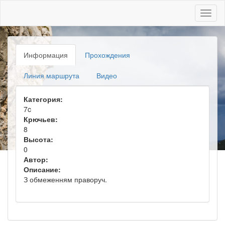
Toggl
naviga
Информация
Прохождения
Линия маршрута
Видео
Категория:
7c
Крючьев:
8
Высота:
0
Автор:
Описание:
З обмеженням праворуч.