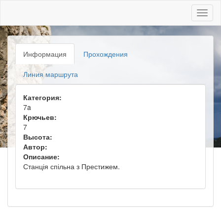
Toggl
naviga
Информация
Прохождения
Линия маршрута
Категория:
7a
Крючьев:
7
Высота:
Автор:
Описание:
Станція спільна з Престижем.