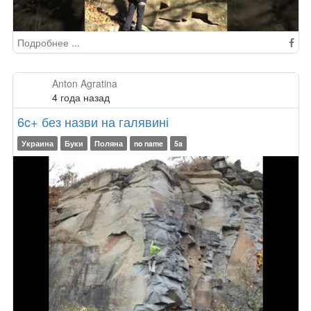
Подробнее ...
Anton Agratina
4 года назад
6c+ без назви на галявині
Украина
Буки
Поляна
no name
5a