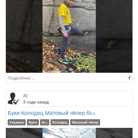
Подробнее ...
Ali
3 года назад
Буки Колодец Матовый чёпер 6с+
Украина
Буки
6c+
Колодец
Матовый чёпер