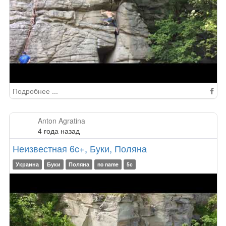
Подробнее ...
Anton Agratina
4 года назад
Неизвестная 6c+, Буки, Поляна
Украина
Буки
Поляна
no name
5c