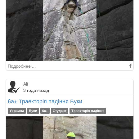
Подробнее ...
Ali
3 года назад
6а+ Траекторія падіння Буки
Украина
Буки
6a+
Студент
Траекторія падіння