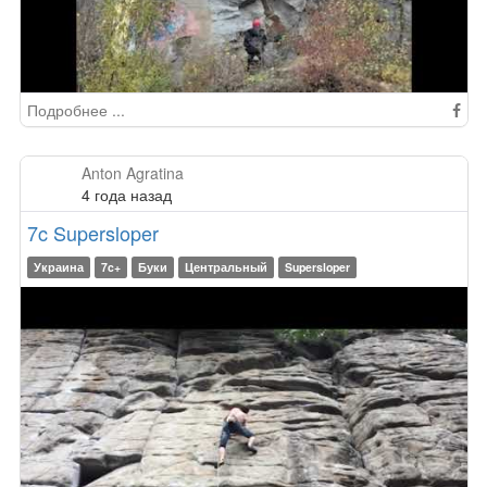
Подробнее ...
Anton Agratina
4 года назад
7c Supersloper
Украина
7c+
Буки
Центральный
Supersloper