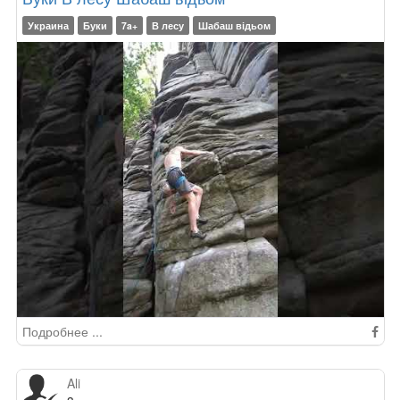
Украина
Буки
7a+
В лесу
Шабаш відьом
Подробнее ...
Ali