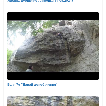
Україна.Дубіненко Анжеліка(14.05.2024)
Ваня 7с "Давай допобачення"