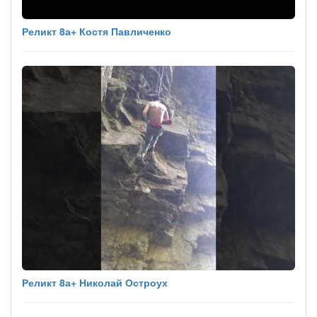
Реликт 8а+ Костя Павличенко
Реликт 8а+ Николай Остроух