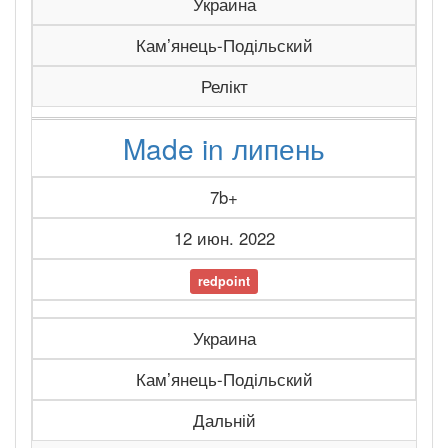
Украина
Камʼянець-Подільский
Релікт
Made in липень
7b+
12 июн. 2022
redpoint
Украина
Камʼянець-Подільский
Дальній