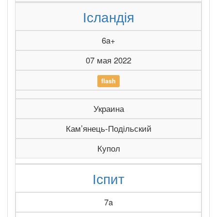
Ісландія
6a+
07 мая 2022
flash
Украина
Камʼянець-Подільский
Купол
Іспит
7a