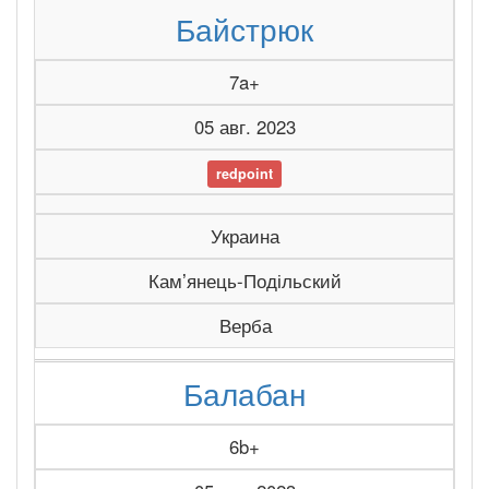
Байстрюк
7a+
05 авг. 2023
redpoint
Украина
Камʼянець-Подільский
Верба
Балабан
6b+