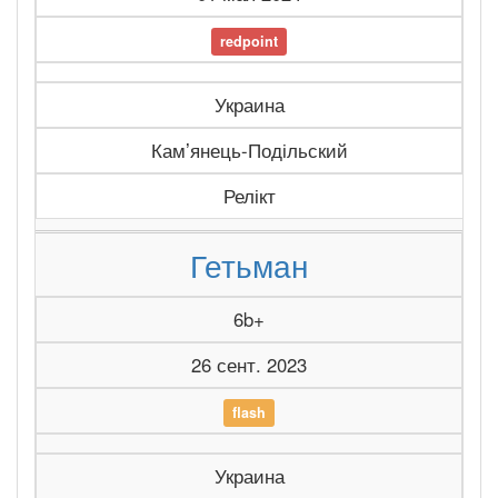
redpoint
Украина
Камʼянець-Подільский
Релікт
Гетьман
6b+
26 сент. 2023
flash
Украина