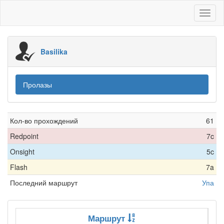
Toggl
naviga
Basilika
Пролазы
Кол-во прохождений
61
Redpoint
7c
Onsight
5c
Flash
7a
Последний маршрут
Упа
Маршрут