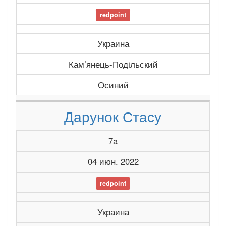
redpoint
Украина
Камʼянець-Подільский
Осиний
Дарунок Стасу
7a
04 июн. 2022
redpoint
Украина