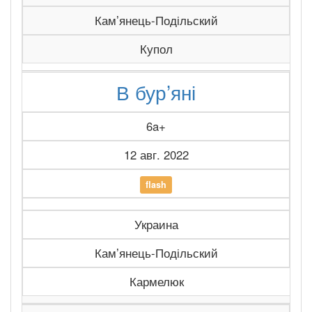
Камʼянець-Подільский
Купол
В бур’яні
6a+
12 авг. 2022
flash
Украина
Камʼянець-Подільский
Кармелюк