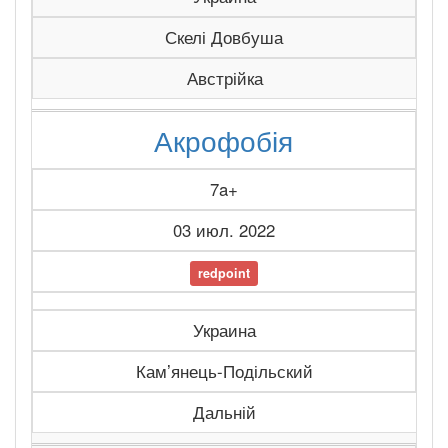
Скелі Довбуша
Австрійка
Акрофобія
7a+
03 июл. 2022
redpoint
Украина
Камʼянець-Подільский
Дальній