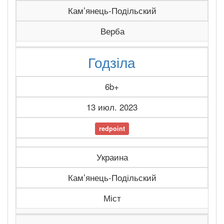
Камʼянець-Подільский
Верба
Годзіла
6b+
13 июл. 2023
redpoint
Украина
Камʼянець-Подільский
Міст