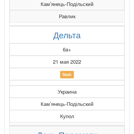
Камʼянець-Подільский
Равлик
Дельта
6a+
21 мая 2022
flash
Украина
Камʼянець-Подільский
Купол