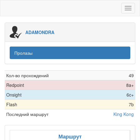
Toggl
naviga
ADAMONDRA
Пролазы
Кол-во прохождений
49
Redpoint
8a+
Onsight
6c+
Flash
7b
Последний маршрут
King Kong
Маршрут