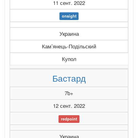
11 сент. 2022
onsight
Украина
Камʼянець-Подільский
Купол
Бастард
7b+
12 сент. 2022
redpoint
Украина