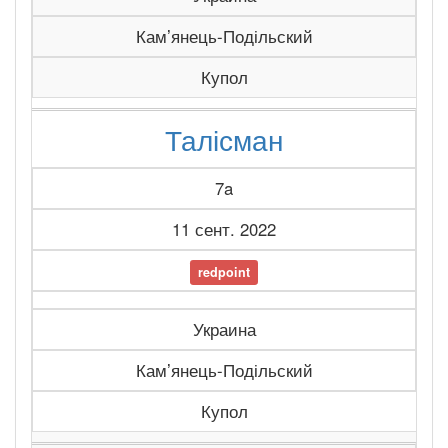
Камʼянець-Подільский
Купол
Талісман
7a
11 сент. 2022
redpoint
Украина
Камʼянець-Подільский
Купол