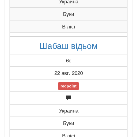
Украина
Буки
В лісі
Шабаш відьом
6c
22 авг. 2020
redpoint
Украина
Буки
В лісі