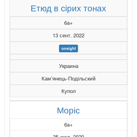
Етюд в сірих тонах
6a+
13 сент. 2022
onsight
Украина
Камʼянець-Подільский
Купол
Моріс
6a+
25 июл. 2020