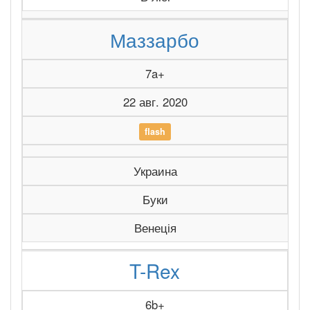
Маззарбо
7a+
22 авг. 2020
flash
Украина
Буки
Венеція
T-Rex
6b+