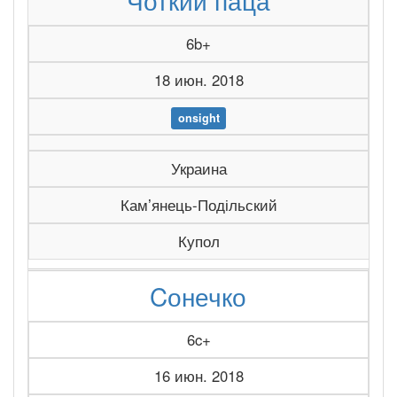
Чоткий паца
6b+
18 июн. 2018
onsight
Украина
Камʼянець-Подільский
Купол
Cонечко
6c+
16 июн. 2018