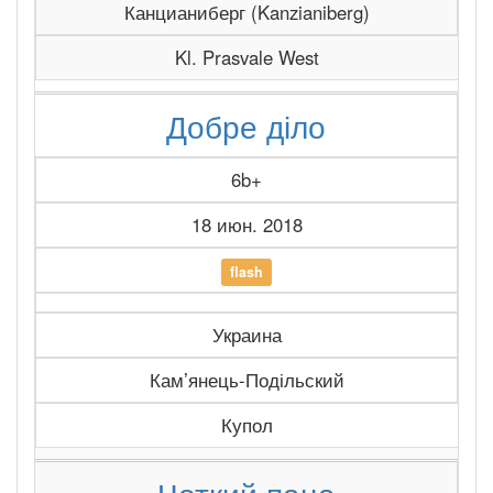
Канцианиберг (Kanzianiberg)
Kl. Prasvale West
Добре діло
6b+
18 июн. 2018
flash
Украина
Камʼянець-Подільский
Купол