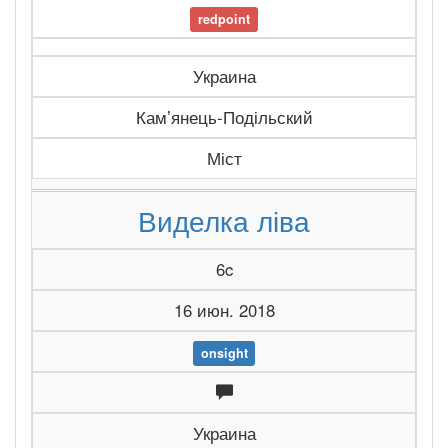
redpoint
Украина
Камʼянець-Подільский
Міст
Виделка ліва
6c
16 июн. 2018
onsight
Украина