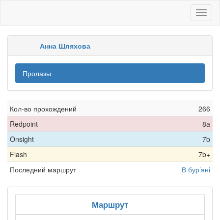
Toggl
naviga
Анна Шляхова
Пролазы
Кол-во прохождений
266
Redpoint
8a
Onsight
7b
Flash
7b+
Последний маршрут
В бур’яні
Маршрут