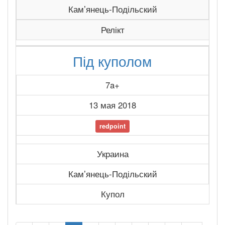
Камʼянець-Подільский
Релікт
Під куполом
7a+
13 мая 2018
redpoint
Украина
Камʼянець-Подільский
Купол