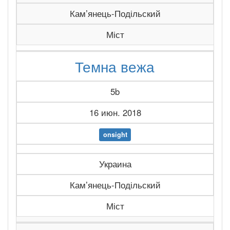
Камʼянець-Подільский
Міст
Темна вежа
5b
16 июн. 2018
onsight
Украина
Камʼянець-Подільский
Міст