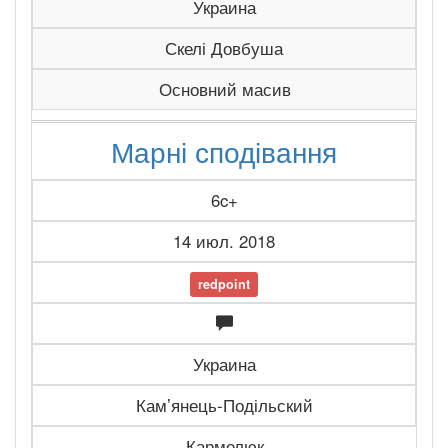
Украина
Скелі Довбуша
Основний масив
Марні сподівання
6c+
14 июл. 2018
redpoint
Украина
Камʼянець-Подільский
Кармелюк