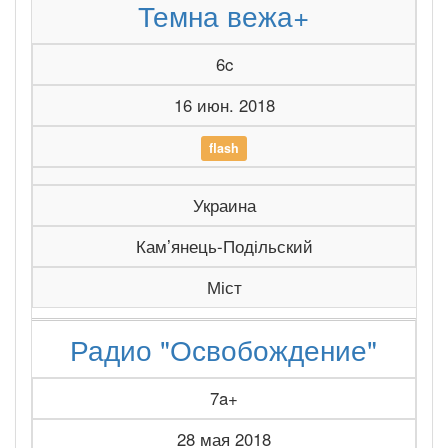
Темна вежа+
6c
16 июн. 2018
flash
Украина
Камʼянець-Подільский
Міст
Радио "Освобождение"
7a+
28 мая 2018