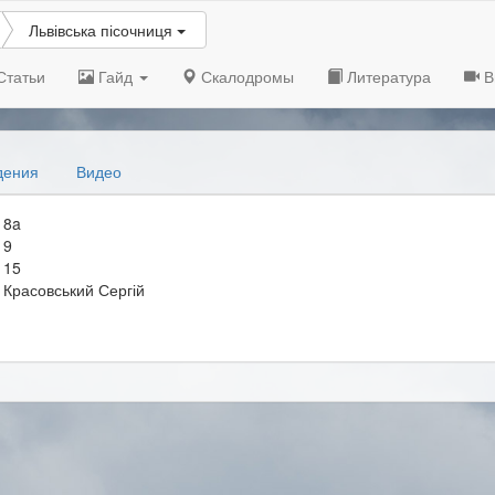
Львівська пісочниця
Статьи
Гайд
Скалодромы
Литература
В
дения
Видео
8a
9
15
Красовський Сергій