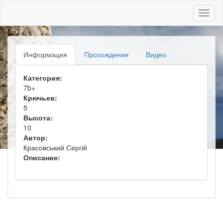
Toggl
naviga
Информация
Прохождения
Видео
Категория:
7b+
Крючьев:
5
Высота:
10
Автор:
Красовський Сергій
Описание: