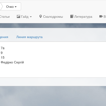
Очко
Статьи
Гайд
Скалодромы
Литература
В
дения
Линия маршрута
7a
9
15
Федірко Сергій